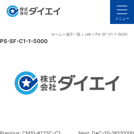
Skip
to
content
メニュー
ホーム
>
端子一覧
>
JAE
>
PS-SF-C1-1-5000
PS-SF-C1-1-5000
Previous:
CM10-#22SC-C1
Next:
D※C-20-18S10000